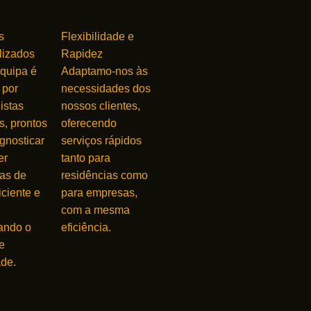
s
Flexibilidade e
lizados
Rapidez
quipa é
Adaptamo-nos às
 por
necessidades dos
istas
nossos clientes,
s, prontos
oferecendo
gnosticar
serviços rápidos
er
tanto para
as de
residências como
iciente e
para empresas,
com a mesma
ando o
eficiência.
e
ade.