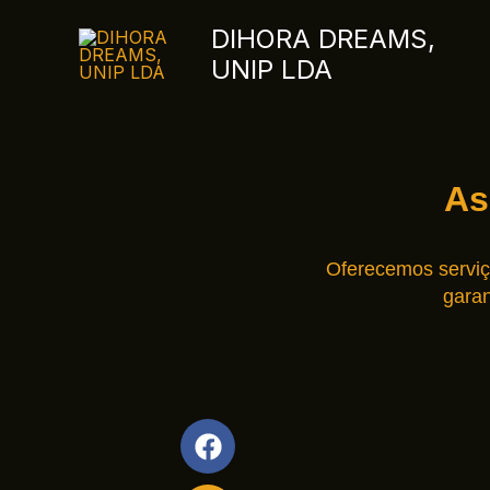
Skip
DIHORA DREAMS,
to
UNIP LDA
content
As
Oferecemos serviç
garan
F
P
I
a
h
n
c
o
s